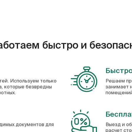
аботаем быстро и безопас
ь
Быстр
тей. Используем только
Решаем пр
, которые безвредны
занимает н
отных.
помещений
Беспла
димых документов для
Выезд и о
расчет сто