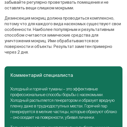
забывайте регулярно проветривать помещения и не
оставлять вещи слишком мокрыми.
Дезинсекция мокриц должна проводиться комплексно,
потому что для каждого вида насекомых существуют свои
особенности. Наиболее популярным и результативным
способом считаются химические средства для
уничтожения мокриц. Ими обрабатываются все
поверхности и объекты. Результат заметен примерно
через 2 дня.
Комментарий специалиста
Холодный и горячий туманы – это эффективные
профессиональные способы борьбы с насекомыми.
Холодный распыляется генератором и образует вредную
пленку даже в труднодоступных местах. Горячий пар
генерируется в мелкие частицы, которые образуют облако
– оно оседает на поверхности, убивая личинки.